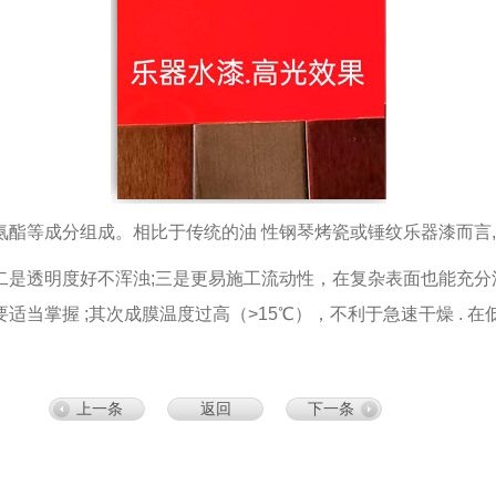
酯等成分组成。相比于传统的油 性钢琴烤瓷或锤纹乐器漆而言,
是透明度好不浑浊;三是更易施工流动性，在复杂表面也能充分流
要适当掌握 ;其次成膜温度过高（>15℃），不利于急速干燥 .
上一条
返回
下一条